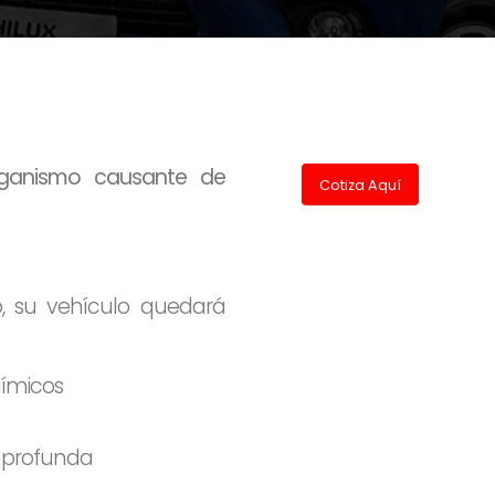
rganismo causante de
Cotiza Aquí
o, su vehículo quedará
uímicos
a profunda