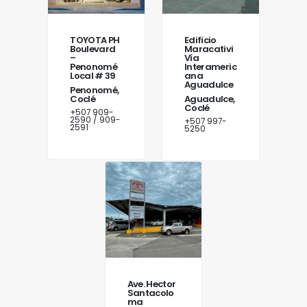
TOYOTA PH
Edificio
Boulevard
Maracativi
–
Vía
Penonomé
Interameric
Local # 39
ana
Aguadulce
Penonomé,
Coclé
Aguadulce,
Coclé
+507 909-
2590 / 909-
+507 997-
2591
5250
Ave. Hector
Santacolo
ma