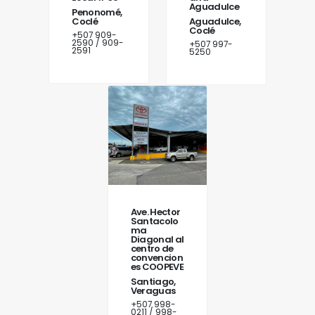
Aguadulce
Penonomé,
Coclé
Aguadulce,
Coclé
+507 909-
2590 / 909-
+507 997-
2591
5250
Ave. Hector
Santacolo
ma
Diagonal al
centro de
convencion
es COOPEVE
Santiago,
Veraguas
+507 998-
0211 / 998-