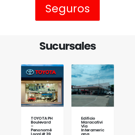
Seguros
Sucursales
TOYOTA PH
Edificio
Boulevard
Maracativi
–
Vía
Penonomé
Interameric
Local # 39
ana