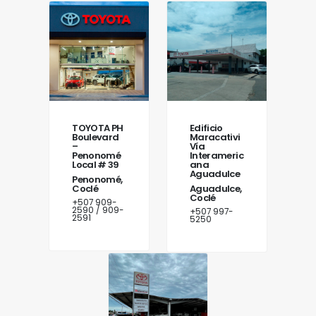
TOYOTA PH
Edificio
Boulevard
Maracativi
–
Vía
Penonomé
Interameric
Local # 39
ana
Aguadulce
Penonomé,
Coclé
Aguadulce,
Coclé
+507 909-
2590 / 909-
+507 997-
2591
5250