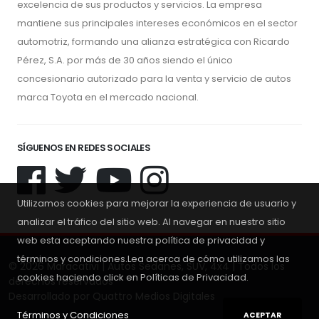
excelencia de sus productos y servicios. La empresa
mantiene sus principales intereses económicos en el sector
automotriz, formando una alianza estratégica con Ricardo
Pérez, S.A. por más de 30 años siendo el único
concesionario autorizado para la venta y servicio de autos
marca Toyota en el mercado nacional.
SÍGUENOS EN REDES SOCIALES
Utilizamos cookies para mejorar la experiencia de usuario y
analizar el tráfico del sitio web. Al navegar en nuestro sitio
web esta aceptando nuestra política de privacidad y
términos y condiciones.Lea acerca de cómo utilizamos las
© 2026 Maracativi | Autos Sedanes, SUV, 4x4 | Todos los
cookies haciendo click en Políticas de Privacidad.
derechos reservados
Desarrollado por
Quattro Medios Digitales
Términos y Condiciones
ACEPTAR